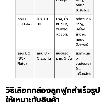
ยืดหยุ่น
พัสดุ,
กล่อง
ไปรษณีย์
ลอน E
0.9-1.8
บาง, น้ำ
กล่องของ
(E-Flute)
มม.
หนักเบา,
ขวัญ,
พิมพ์ได้
เครื่อง
สวยงาม
สำอาง,
กล่อง
ดิสเพลย์
ลอน BC
ลอน B +
แข็งแรง
สินค้าหนัก
(BC-
C รวมกัน
มาก, 5 ชั้น
มาก,
Flute)
ขนส่งระยะ
ไกล,
เครื่องจักร
วิธีเลือกกล่องลูกฟูกสำเร็จรูป
ให้เหมาะกับสินค้า