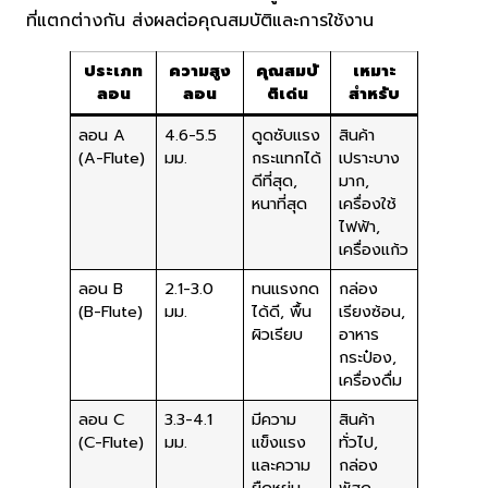
ที่แตกต่างกัน ส่งผลต่อคุณสมบัติและการใช้งาน
ประเภท
ความสูง
คุณสมบั
เหมาะ
ลอน
ลอน
ติเด่น
สำหรับ
ลอน A
4.6-5.5
ดูดซับแรง
สินค้า
(A-Flute)
มม.
กระแทกได้
เปราะบาง
ดีที่สุด,
มาก,
หนาที่สุด
เครื่องใช้
ไฟฟ้า,
เครื่องแก้ว
ลอน B
2.1-3.0
ทนแรงกด
กล่อง
(B-Flute)
มม.
ได้ดี, พื้น
เรียงซ้อน,
ผิวเรียบ
อาหาร
กระป๋อง,
เครื่องดื่ม
ลอน C
3.3-4.1
มีความ
สินค้า
(C-Flute)
มม.
แข็งแรง
ทั่วไป,
และความ
กล่อง