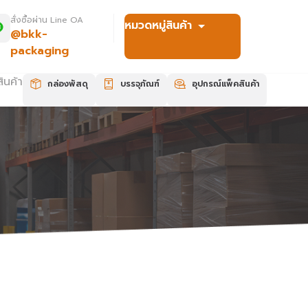
สั่งซื้อผ่าน Line OA
หมวดหมู่สินค้า
@bkk-
packaging
ินค้า
กล่องพัสดุ
บรรจุภัณฑ์
อุปกรณ์แพ็คสินค้า