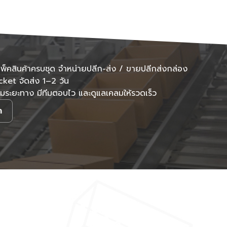
พ็คสินค้าครบชุด จำหน่ายปลีก-ส่ง / ขายปลีกส่งกล่อง
cket จัดส่ง 1–2 วัน
ะยะทาง มีทีมตอบไว และดูแลเคลมให้รวดเร็ว
า