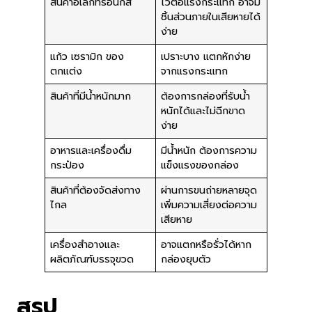
สินค้าอิเล็กทรอนิกส์
ไวต่อแรงกระแทก อาจมี
ชิ้นส่วนภายในเสียหายได้
ง่าย
แก้ว เซรามิก ของ
เปราะบาง แตกหักง่าย
ตกแต่ง
จากแรงกระแทก
สินค้าที่มีน้ำหนักมาก
ต้องการกล่องที่รับน้ำ
หนักได้และไม่ฉีกขาด
ง่าย
อาหารและเครื่องดื่ม
มีน้ำหนัก ต้องการความ
กระป๋อง
แข็งแรงของกล่อง
สินค้าที่ต้องจัดส่งทาง
ผ่านการขนถ่ายหลายจุด
ไกล
เพิ่มความเสี่ยงต่อความ
เสียหาย
เครื่องสำอางและ
อาจแตกหรือรั่วได้หาก
ผลิตภัณฑ์บรรจุขวด
กล่องยุบตัว
สรุป