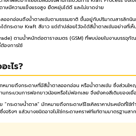
าษที่ผลิตจากเยื่อไม้สนจริงผ่านกระบวนการ Kraft Process ซึ่งเป
ะดาษมีความแข็งแรงสูง ยืดหยุ่นได้ดี และไม่ขาดง่าย
ลออกอ่อนถึงน้ำตาลเข้มตามธรรมชาติ ขึ้นอยู่กับปริมาณสารลิกนิน
ระดาษ Kraft สีขาว แต่ถ้าปล่อยไว้จะได้สีน้ำตาลเข้มอย่างที่เห็น
ade) ตามน้ำหนักต่อตารางเมตร (GSM) ที่พบบ่อยในงานบรรจุภัณฑ
่ต้องการใช้
ออะไร?
หมายถึงกระดาษที่มีสีน้ำตาลออกอ่อน หรือน้ำตาลเข้ม ซึ่งส่วนใหญ
ผ่านกระบวนการฟอกขาวน้อยหรือไม่ฟอกเลย จึงยังคงสีเดิมของเยื่อ
ดไทย “กระดาษน้ำตาล” มักหมายถึงกระดาษรีไซเคิลราคาประหยัดที่ใช้ท
ซึ่งจริงๆ แล้วบางชนิดอาจไม่ใช่กระดาษคราฟท์แท้ตามมาตรฐานสา