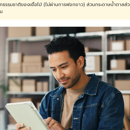
กธรรมชาติของเยื่อไม้ (ไม่ผ่านการฟอกขาว) ส่วนกระดาษน้ำตาลส่ว
จน