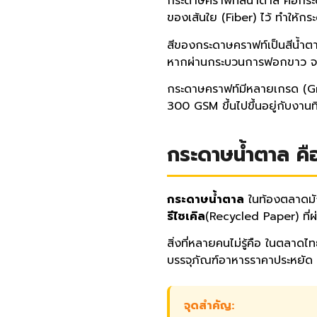
กระดาษคราฟท์สีน้ำตาล คือกระด
ของเส้นใย (Fiber) ไว้ ทำให้กร
สีของกระดาษคราฟท์เป็นสีน้ำตา
หากผ่านกระบวนการฟอกขาว จะได้ก
กระดาษคราฟท์มีหลายเกรด (Gr
300 GSM ขึ้นไปขึ้นอยู่กับงานที
กระดาษน้ำตาล คื
กระดาษน้ำตาล
ในท้องตลาดมัก
รีไซเคิล
(Recycled Paper) ที่
สิ่งที่หลายคนไม่รู้คือ ในตลา
บรรจุภัณฑ์อาหารราคาประหยัด 
จุดสำคัญ: