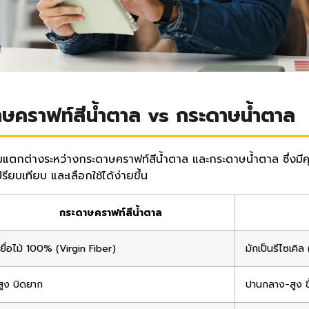
าษคราฟท์สีน้ำตาล vs กระดาษน้ำตาล
มแตกต่างระหว่างกระดาษคราฟท์สีน้ำตาล และกระดาษน้ำตาล ซึ่งมีค
ปรียบเทียบ และเลือกใช้ได้ง่ายขึ้น
กระดาษคราฟท์สีน้ำตาล
เยื่อไม้ 100% (Virgin Fiber)
มักเป็นรีไซเคิ
สูง บิดยาก
ปานกลาง-สูง ข