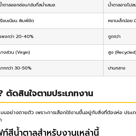
น้ำตาลออกอ่อน/เข้มที่สม่ำเสมอ
น้ำตาลอาจไม่ส
เรียบเนียน พิมพ์ชัด
หยาบเล็กน้อย ม
แพงกว่า 20-40%
ถูกกว่า
บางส่วน (Virgin)
สูง (Recycled
มากกว่า 30-50%
ปานกลาง
ี? ตัดสินใจตามประเภทงาน
แบบอย่างตายตัว เพราะการเลือกใช้งานขึ้นอยู่กับสิ่งที่ต้องห่อ ป
ก
์สีน้ำตาลสำหรับงานเหล่านี้