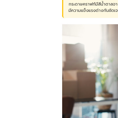
กระดาษคราฟท์มีสีน้ำตาลจา
มีความแข็งแรงต่างกันชัดเ