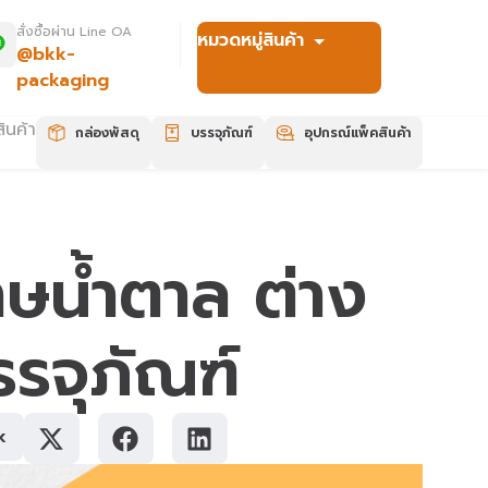
สั่งซื้อผ่าน Line OA
หมวดหมู่สินค้า
@bkk-
packaging
ินค้า
กล่องพัสดุ
บรรจุภัณฑ์
อุปกรณ์แพ็คสินค้า
ษน้ำตาล ต่าง
รรจุภัณฑ์
k