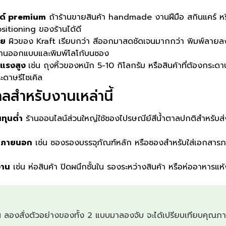
ด์ premium
ถ้าร้านขายสินค้า handmade งานฝีมือ สกินแคร์ หรื
ositioning ของร้านได้ดี
วย
ผิวของ Kraft เรียบกว่า สีออกมาสดชัดเจนมากกว่า พิมพ์ลายลง
นงานออกแบบและพิมพ์โลโก้บนซอง
งแรงสูง
เช่น ถุงหิ้วของหนัก 5-10 กิโลกรัม หรือสินค้าที่ต้องกระ
ะดาษรีไซเคิล
ลสำหรับงานเหล่านี้
นทุนต่ำ
ร้านออนไลน์ส่วนใหญ่ใช้ซองไปรษณีย์สีน้ำตาลปกติสำหรับส
ห็นภายนอก
เช่น ซองรองบรรจุภัณฑ์หลัก หรือซองสำหรับใส่เอกสารภายใ
งาน
เช่น ห่อสินค้า ปิดผนึกชั้นใน รองระหว่างสินค้า หรือห่ออาหารแห้ง 
หน ลองสั่งตัวอย่างของทั้ง 2 แบบมาลองจับ จะได้เปรียบเทียบคุณภา