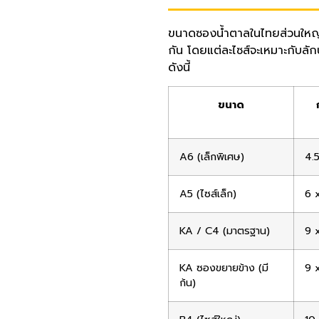
ขนาดซองน้ำตาลในไทยส่วนใหญ่อ
กัน โดยแต่ละไซส์จะเหมาะกับลั
ดังนี้
ขนาด
A6 (เล็กพิเศษ)
4.5
A5 (ไซส์เล็ก)
6 
KA / C4 (มาตรฐาน)
9 
KA ซองขยายข้าง (มี
9 
ก้น)