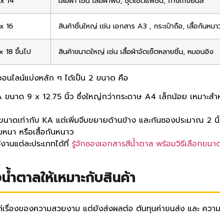
 x 14
เสื้อผ้า เช่น เสื้อผ้าพับ, ชุดเซ็ตแฟชั่น, กางเกงยีนส์
 x 16
สินค้าชิ้นใหญ่ เช่น เอกสาร A3 , กระเป๋าถือ, เสื้อกันหนา
x 18 ขึ้นไป
สินค้าขนาดใหญ่ เช่น เสื้อผ้าจัดเซ็ตหลายชิ้น, หมอนอิง
ออนไลน์แบ่งหลัก ๆ ได้เป็น 2 ขนาด คือ
นาด 9 x 12.75 นิ้ว ซึ่งใหญ่กว่ากระดาษ A4 เล็กน้อย เหมาะสำหร
ีขนาดเท่ากับ KA แต่เพิ่มจีบขยายด้านข้าง และก้นซองประมาณ 2 นิ้
่มหนา หรือเสื้อกันหนาว
้งานแต่ละประเภทได้ที่
รู้จักซองเอกสารสีน้ำตาล พร้อมวิธีเลือกขนา
น้ำตาลให้เหมาะกับสินค้า
แค่เรื่องของความสวยงาม แต่ยังส่งผลต่อ ต้นทุนค่าขนส่ง และ คว